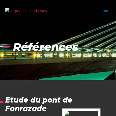
Aller
MAI
au
MEN
contenu
Références
Etude du pont de
Fonrazade