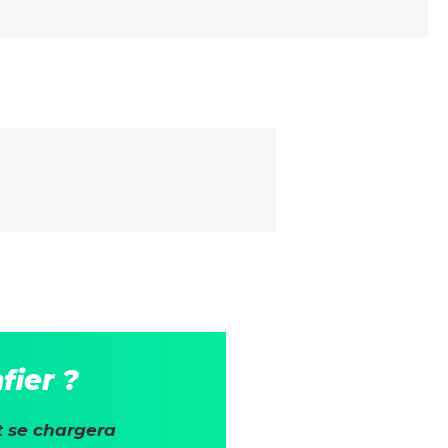
Suivant
fier ?
t se chargera