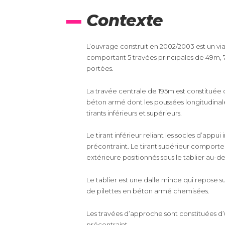
Contexte
L’ouvrage construit en 2002/2003 est un v
comportant 5 travées principales de 49m,
portées.
La travée centrale de 195m est constituée 
béton armé dont les poussées longitudinale
tirants inférieurs et supérieurs.
Le tirant inférieur reliant les socles d’app
précontraint. Le tirant supérieur comport
extérieure positionnés sous le tablier au-de
Le tablier est une dalle mince qui repose su
de pilettes en béton armé chemisées.
Les travées d’approche sont constituées d’
précontraint.