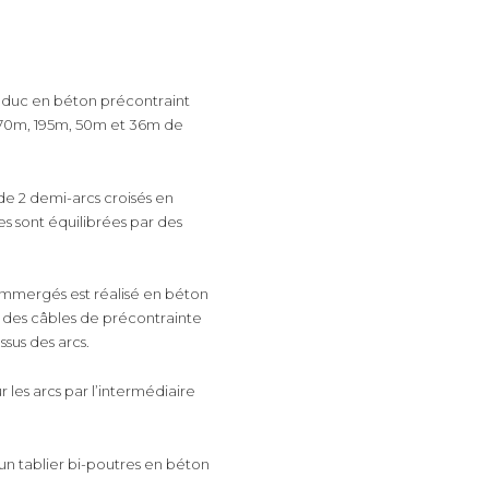
iaduc en béton précontraint
 70m, 195m, 50m et 36m de
de 2 demi-arcs croisés en
s sont équilibrées par des
ui immergés est réalisé en béton
e des câbles de précontrainte
ssus des arcs.
r les arcs par l’intermédiaire
un tablier bi-poutres en béton