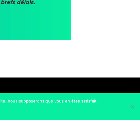
brefs délais.
 site, nous supposerons que vous en êtes satisfait.
Accueil
Références
À propos
Actualités
Métiers
Contact
Ouvrages