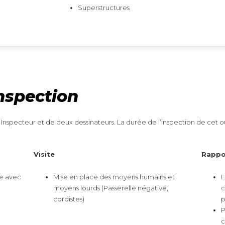
Superstructures
inspection
nspecteur et de deux dessinateurs. La durée de l’inspection de cet ou
Visite
Rappo
te avec
Mise en place des moyens humains et
E
moyens lourds (Passerelle négative,
c
cordistes)
p
P
c