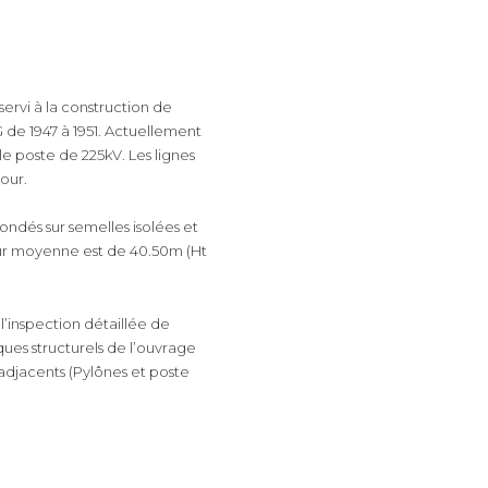
ervi à la construction de
e 1947 à 1951. Actuellement
le poste de 225kV. Les lignes
our.
fondés sur semelles isolées et
eur moyenne est de 40.50m (Ht
 l’inspection détaillée de
sques structurels de l’ouvrage
djacents (Pylônes et poste