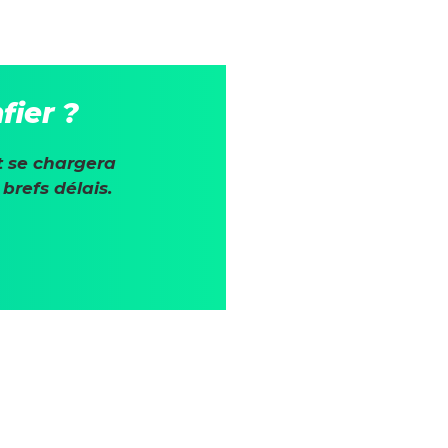
fier ?
t se chargera
brefs délais.