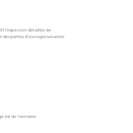
7 l’inspection détaillée de
n des parties d’ouvrages suivantes :
ge est de 1 semaine.