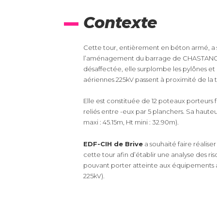
Contexte
Cette tour, entièrement en béton armé, a s
l’aménagement du barrage de CHASTANG d
désaffectée, elle surplombe les pylônes et 
aériennes 225kV passent à proximité de la t
Elle est constituée de 12 poteaux porteurs 
reliés entre -eux par 5 planchers. Sa haut
maxi : 45.15m, Ht mini : 32.90m).
EDF-CIH de Brive
a souhaité faire réaliser
cette tour afin d’établir une analyse des ri
pouvant porter atteinte aux équipements a
225kV).