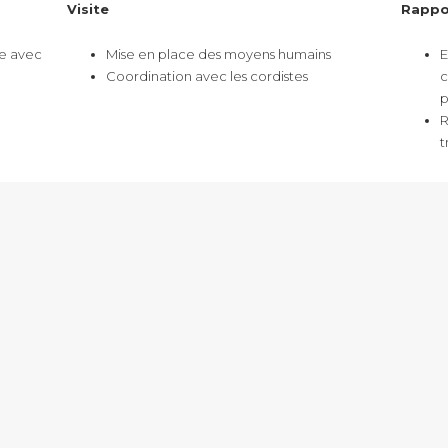
Visite
Rappor
te avec
Mise en place des moyens humains
E
Coordination avec les cordistes
c
p
R
t