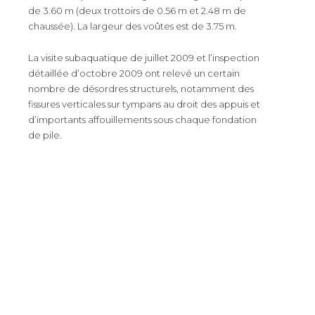
de 3.60 m (deux trottoirs de 0.56 m et 2.48 m de
chaussée). La largeur des voûtes est de 3.75 m.
La visite subaquatique de juillet 2009 et l’inspection
détaillée d’octobre 2009 ont relevé un certain
nombre de désordres structurels, notamment des
fissures verticales sur tympans au droit des appuis et
d’importants affouillements sous chaque fondation
de pile.