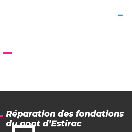
Aller
MAI
au
MEN
contenu
Références
Réparation des fondations
du pont d’Estirac