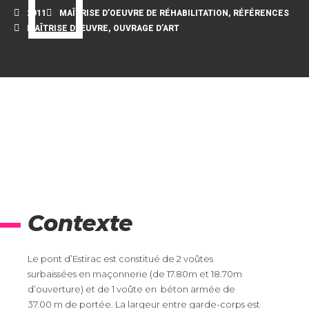
2011
MAÎTRISE D’OEUVRE DE RÉHABILITATION
,
RÉFÉRENCES
MAÎTRISE D’ŒUVRE
,
OUVRAGE D’ART
Contexte
Le pont d’Estirac est constitué de 2 voûtes
surbaissées en maçonnerie (de 17.80m et 18.70m
d’ouverture) et de 1 voûte en béton armée de
37.00 m de portée. La largeur entre garde-corps est